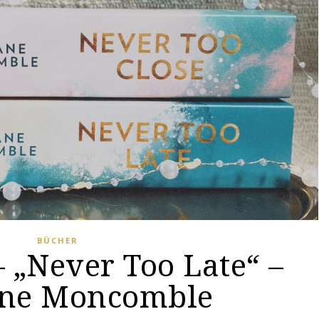
BÜCHER
 „Never Too Late“ –
ne Moncomble